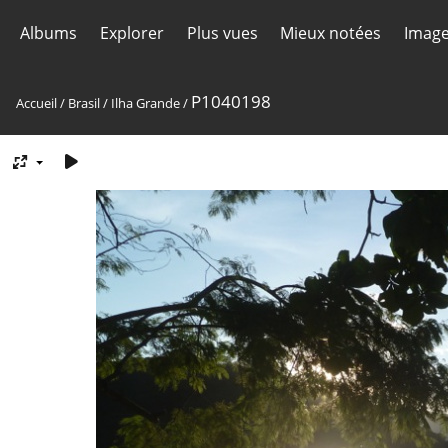
Albums
Explorer
Plus vues
Mieux notées
Image
P1040198
Accueil
/
Brasil
/
Ilha Grande
/