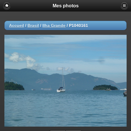
Mes photos
Accueil
/
Brasil
/
Ilha Grande
/
P1040161